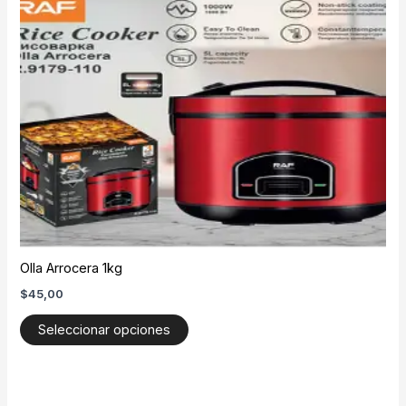
Olla Arrocera 1kg
$
45,00
Este
Seleccionar opciones
producto
tiene
múltiples
variantes.